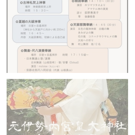
夏越の大祓