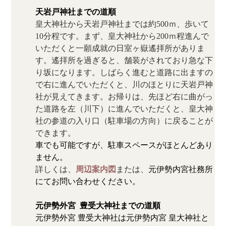
天岩戸神社までの道順
皇大神社から天岩戸神社までは約500ｍ、歩いて
10分程です。まず、皇大神社から200ｍ程進んで
いただくと一願成就の日室ヶ嶽遙拝所がありま
す。遙拝所を過ぎると、舗装がされており急な下
り坂になります。しばらく進むと道路に出ますの
で右に進んでいただくと、川のほとりに天岩戸神
社が見えてきます。お帰りは、先ほど右に曲がっ
た道路を左（川下）に進んでいただくと、皇大神
社の参道の入り口（駐車場の方向）に戻ることが
できます。
車でも可能ですが、駐車スペースがほとんどあり
ません。
詳しくは、
周辺案内図
または、
元伊勢内宮社務所
にてお問い合わせください。
元伊勢外宮  豊受大神社までの道順
元伊勢外宮 豊受大神社は元伊勢内宮 皇大神社と