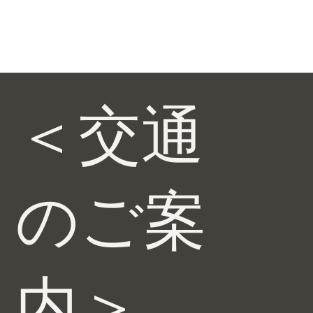
＜交通
のご案
内＞