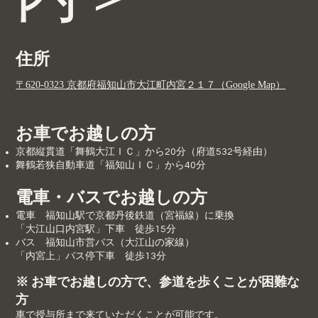
住所
〒620-0323 京都府福知山市大江町内宮２１７（Google Map）
お車でお越しの方
京都縦貫道「舞鶴大江ＩＣ」から20分（府道532号経由）
舞鶴若狭自動車道「福知山ＩＣ」から40分
電車・バスでお越しの方
電車 福知山駅で京都丹後鉄道（宮福線）に乗換
「大江山口内宮駅」下車 徒歩15分
バス 福知山市営バス（大江山の家線）
「内宮上」バス停下車 徒歩13分
※ お車でお越しの方で、参道を歩くことが困難な
方
車で授与所まで来ていただくことが可能です。