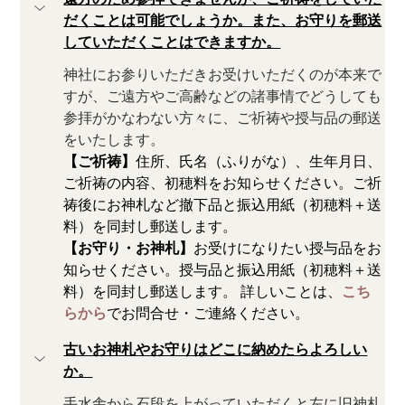
だくことは可能でしょうか。また、お守りを郵送
していただくことはできますか。
神社にお参りいただきお受けいただくのが本来で
すが、ご遠方やご高齢などの諸事情でどうしても
参拝がかなわない方々に、ご祈祷や授与品の郵送
をいたします。
【ご祈祷】
住所、氏名（ふりがな）、生年月日、
ご祈祷の内容、初穂料をお知らせください。ご祈
祷後にお神札など撤下品と振込用紙（初穂料＋送
料）を同封し郵送します。
【お守り・お神札】
お受けになりたい授与品をお
知らせください。授与品と振込用紙（初穂料＋送
料）を同封し郵送します。 詳しいことは、
こち
らから
でお問合せ・ご連絡ください。
古いお神札やお守りはどこに納めたらよろしい
か。
手水舎から石段を上がっていただくと左に旧神札