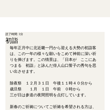
読了時間: 1分
初詣
毎年正月中に北近畿一円から迎える大勢の初詣客
は、この一年の様々な願いをこめて神前に深い祈
りを捧げます。この情景は、「日本が　ここにあ
つまる　初詣」と詠んだ俳人山口誓子の秀句を思
い出させます。
除夜祭　１２月３１日　午後１１時４０分から
歳旦祭　　１月　１日　午前　０時から
三が日は参道の夜間照明を点灯しています。
新春のご祈祷についてご祈祷を希望される方は、