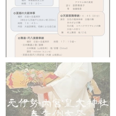
夏越の大祓