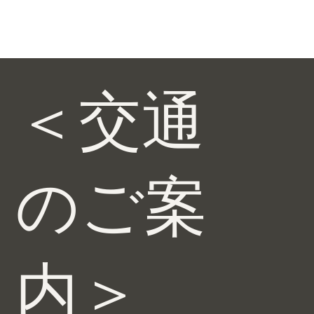
＜交通
のご案
内＞