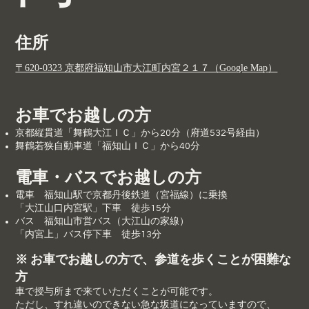
住所
〒620-0323 京都府福知山市大江町内宮２１７（Google Map）
お車でお越しの方
京都縦貫道「舞鶴大江ＩＣ」から20分（府道532号経由）
舞鶴若狭自動車道「福知山ＩＣ」から40分
電車・バスでお越しの方
電車 福知山駅で京都丹後鉄道（宮福線）に乗換
「大江山口内宮駅」下車 徒歩15分
バス 福知山市営バス（大江山の家線）
「内宮上」バス停下車 徒歩13分
※ お車でお越しの方で、参道を歩くことが困難な
方
車で授与所まで来ていただくことが可能です。
ただし、すれ違いのできない急な坂道になっていますので、